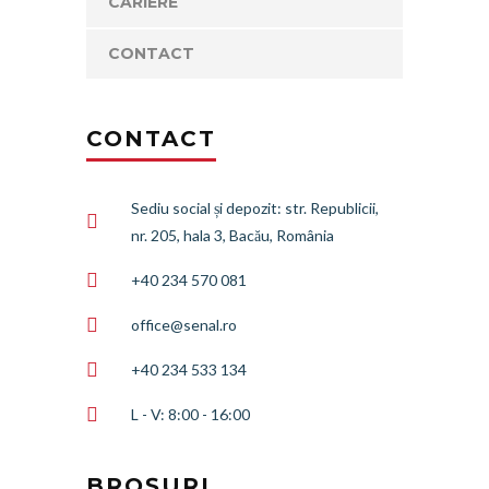
CARIERE
CONTACT
CONTACT
Sediu social și depozit: str. Republicii,
nr. 205, hala 3, Bacău, România
+40 234 570 081
office@senal.ro
+40 234 533 134
L - V: 8:00 - 16:00
BROȘURI