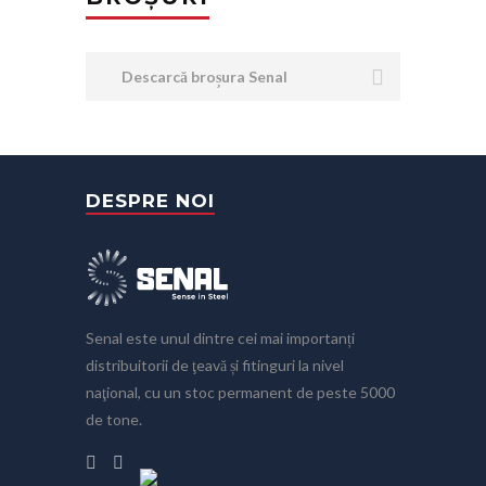
Descarcă broșura Senal
DESPRE NOI
Senal este unul dintre cei mai importanți
distribuitorii de ţeavă și fitinguri la nivel
naţional, cu un stoc permanent de peste 5000
de tone.