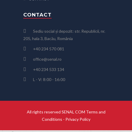
CONTACT
Sediu social și depozit: str. Republicii, nr.
205, hala 3, Bacău, România
+40 234 570 081
office@senal.ro
+40 234 533 134
L - V: 8:00 - 16:00
All rights reserved SENAL COM
Terms and
Conditions
-
Privacy Policy