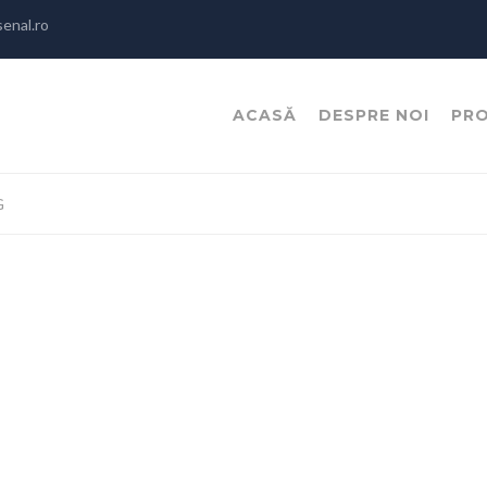
enal.ro
ACASĂ
DESPRE NOI
PR
G