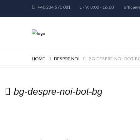
+40 234 570 081
L - V: 8:00 - 16:00
office@s
HOME
DESPRE NOI
BG-DESPRE-NOI-BOT-B
bg-despre-noi-bot-bg