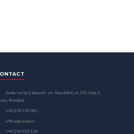
ONTACT
Sediu social și depozit: str. Republicii, nr. 205, hala 3,
cău, România
+40 234 570 081
office@senal.ro
+40 234 533 134