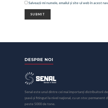
Salvează-mi numele, emailul și site-ul web în acest na
DESPRE NOI
Senal este unul dintre cei mai importanți distribuitorii de
ţeavă și fitinguri la nivel naţional, cu un stoc permanent 
peste 5000 de tone.