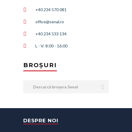
+40 234 570 081
office@senal.ro
+40 234 533 134
L - V: 8:00 - 16:00
BROȘURI
Descarcă broșura Senal
DESPRE NOI