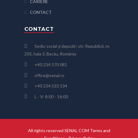
CARIERE
CONTACT
CONTACT
Sediu social și depozit: str. Republicii, nr.
205, hala 3, Bacău, România
+40 234 570 081
office@senal.ro
+40 234 533 134
L - V: 8:00 - 16:00
All rights reserved SENAL COM
Terms and